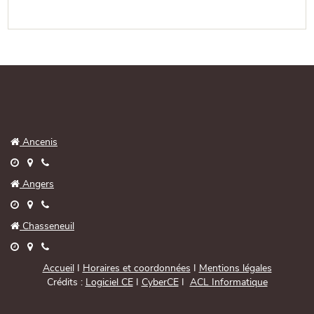

Ancenis




Angers




Chasseneuil



Accueil
I
Horaires et coordonnées
I
Mentions légales
Crédits :
Logiciel CE
I
CyberCE
I
ACL Informatique