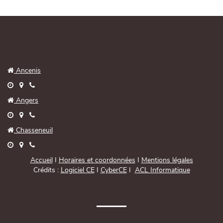

Ancenis




Angers




Chasseneuil



Accueil
I
Horaires et coordonnées
I
Mentions légales
Crédits :
Logiciel CE
I
CyberCE
I
ACL Informatique